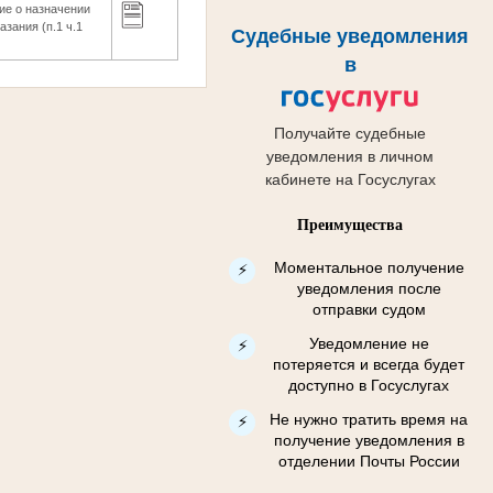
ие о назначении
зания (п.1 ч.1
Судебные уведомления
в
Получайте судебные
уведомления в личном
кабинете на Госуслугах
Преимущества
Моментальное получение
⚡
уведомления после
отправки судом
Уведомление не
⚡
потеряется и всегда будет
доступно в Госуслугах
Не нужно тратить время на
⚡
получение уведомления в
отделении Почты России