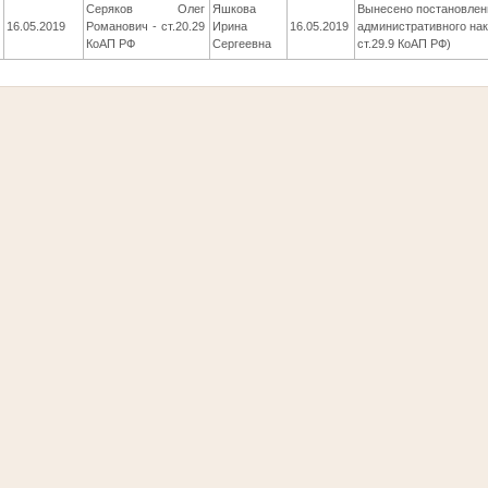
Серяков Олег
Яшкова
Вынесено постановлен
16.05.2019
Романович - ст.20.29
Ирина
16.05.2019
административного нака
КоАП РФ
Сергеевна
ст.29.9 КоАП РФ)