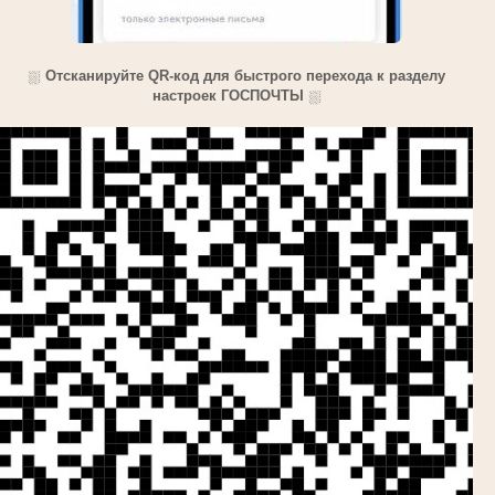
⛆
Отсканируйте QR-код для быстрого перехода к разделу
настроек ГОСПОЧТЫ
⛆