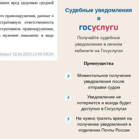
ичинен вред здоровью средней
Судебные уведомления
го правонарушения, данные о
в
стративную ответственность
стративном правонарушении,
л мужчине наказание в виде
Получайте судебные
уведомления в личном
кабинете на Госуслугах
ковано 18.04.2025 14:49 (МСК)
Преимущества
Моментальное получение
⚡
уведомления после
отправки судом
Уведомление не
⚡
потеряется и всегда будет
доступно в Госуслугах
Не нужно тратить время на
⚡
получение уведомления в
отделении Почты России