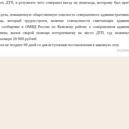
ть ДТП, в результате чего совершил наезд на пешехода, которому был пр
а дела, повышенную общественную опасность совершенного административно
ца, который трудоустроен, наличие совокупности смягчающих админи
ое сообщение в ОМВД России по Кемскому району о совершенном админи
 вины, вызов скорой помощи потерпевшему на место ДТП, суд назначи
азмере 20 000 рублей.
н не позднее 60 дней со дня вступления постановления в законную силу.
опубли