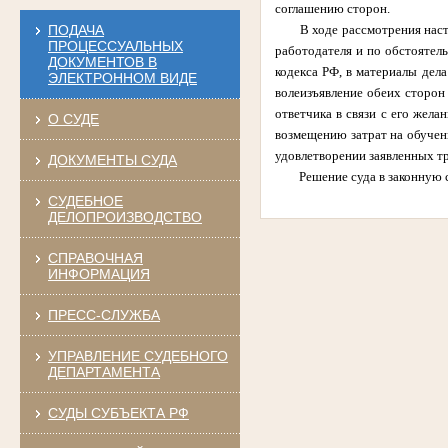
соглашению сторон.
ПОДАЧА
В ходе рассмотрения наст
ПРОЦЕССУАЛЬНЫХ
работодателя и по обстоятель
ДОКУМЕНТОВ В
кодекса РФ, в материалы дел
ЭЛЕКТРОННОМ ВИДЕ
волеизъявление обеих сторон
ответчика в связи с его жела
О СУДЕ
возмещению затрат на обучени
удовлетворении заявленных т
ДОКУМЕНТЫ СУДА
Решение суда в законную 
СУДЕБНОЕ
ДЕЛОПРОИЗВОДСТВО
СПРАВОЧНАЯ
ИНФОРМАЦИЯ
ПРЕСС-СЛУЖБА
УПРАВЛЕНИЕ СУДЕБНОГО
ДЕПАРТАМЕНТА
СУДЫ СУБЪЕКТА РФ