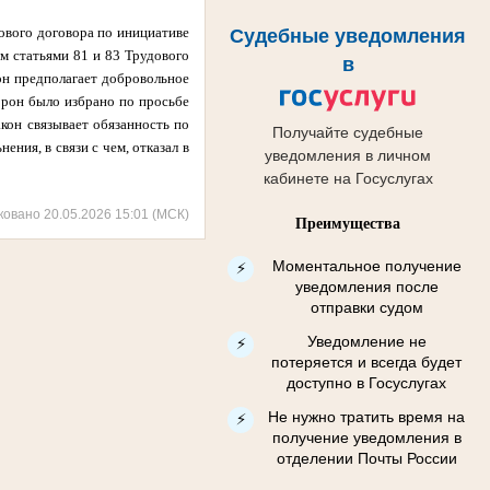
дового договора по инициативе
Судебные уведомления
ым статьями 81 и 83 Трудового
в
он предполагает добровольное
орон было избрано по просьбе
акон связывает обязанность по
Получайте судебные
ния, в связи с чем, отказал в
уведомления в личном
кабинете на Госуслугах
ковано 20.05.2026 15:01 (МСК)
Преимущества
Моментальное получение
⚡
уведомления после
отправки судом
Уведомление не
⚡
потеряется и всегда будет
доступно в Госуслугах
Не нужно тратить время на
⚡
получение уведомления в
отделении Почты России