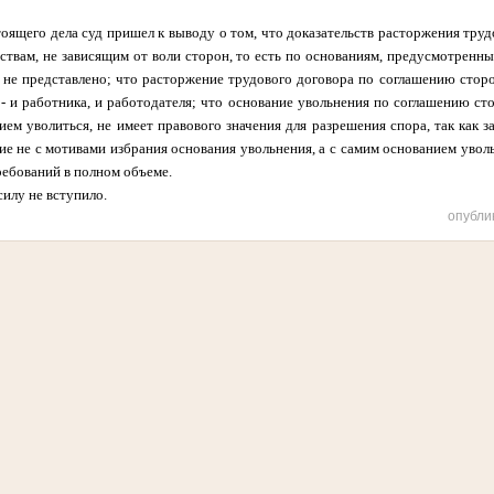
оящего дела суд пришел к выводу о том, что доказательств расторжения тру
ствам, не зависящим от воли сторон, то есть по основаниям, предусмотренн
а не представлено; что расторжение трудового договора по соглашению стор
 - и работника, и работодателя; что основание увольнения по соглашению ст
нием уволиться, не имеет правового значения для разрешения спора, так как з
е не с мотивами избрания основания увольнения, а с самим основанием увольне
ребований в полном объеме.
силу не вступило.
опубли