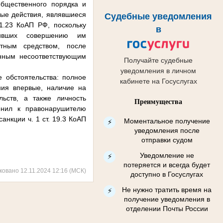
общественного порядка и
ные действия, являвшиеся
Судебные уведомления
1.23 КоАП РФ, поскольку
в
живших совершению им
ртным средством, после
анным несоответствующим
Получайте судебные
уведомления в личном
 обстоятельства: полное
кабинете на Госуслугах
ния впервые, наличие на
льств, а также личность
Преимущества
енил к правонарушителю
нкции ч. 1 ст. 19.3 КоАП
Моментальное получение
⚡
уведомления после
отправки судом
Уведомление не
⚡
потеряется и всегда будет
ковано 12.11.2024 12:16 (МСК)
доступно в Госуслугах
Не нужно тратить время на
⚡
получение уведомления в
отделении Почты России