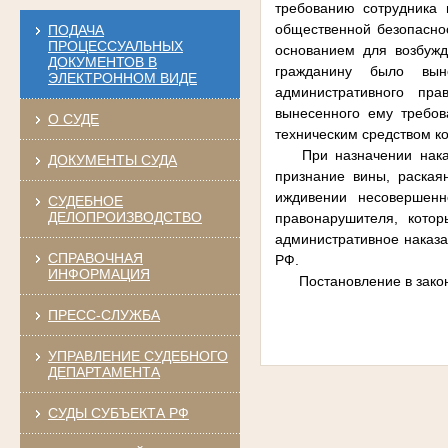
требованию сотрудника 
общественной безопаснос
ПОДАЧА
ПРОЦЕССУАЛЬНЫХ
основанием для возбужд
ДОКУМЕНТОВ В
гражданину было вын
ЭЛЕКТРОННОМ ВИДЕ
административного пра
вынесенного ему требов
О СУДЕ
техническим средством к
При назначении нак
ДОКУМЕНТЫ СУДА
признание вины, раская
иждивении несовершенно
СУДЕБНОЕ
ДЕЛОПРОИЗВОДСТВО
правонарушителя, кото
административное наказа
СПРАВОЧНАЯ
РФ.
ИНФОРМАЦИЯ
Постановление в зако
ПРЕСС-СЛУЖБА
УПРАВЛЕНИЕ СУДЕБНОГО
ДЕПАРТАМЕНТА
СУДЫ СУБЪЕКТА РФ