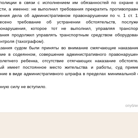
полиции в связи с исполнением им обязанностей по охране 
ти, а именно: не выполнил требования прекратить противоправ
ения дела об административном правонарушении по ч. 1 ст. 1
есено требование об устранении обстоятельств, послу
вонарушения, которое тот не выполнил, управляя транспо
ания продолжил управлять транспортным средством оборудов
онтроля (тахографом).
азания судом были приняты во внимание смягчающие наказание
ние в содеянном, совершение административного правонаруше
летнего ребенка, отсутствие отягчающих наказание обстояте
рый имеет постоянное место жительства и работы, суд прим
ние в виде административного штрафа в пределах минимальной са
нную силу не вступило.
опубли