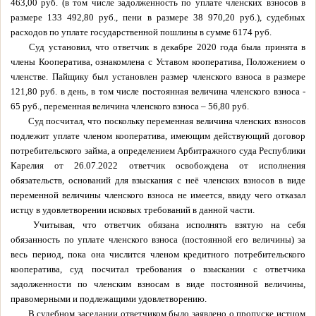
463,00 руб. (в том числе задолженность по уплате членских взносов в
размере 133 492,80 руб., пени в размере 38 970,20 руб.), судебных
расходов по уплате государственной пошлины в сумме 6174 руб.
Суд установил, что ответчик в декабре 2020 года была принята в
члены Кооператива, ознакомлена с Уставом кооператива, Положением о
членстве. Пайщику был установлен размер членского взноса в размере
121,80 руб. в день, в том числе постоянная величина членского взноса -
65 руб., переменная величина членского взноса – 56,80 руб.
Суд посчитал, что поскольку переменная величина членских взносов
подлежит уплате членом кооператива, имеющим действующий договор
потребительского займа, а определением Арбитражного суда Республики
Карелия от 26.07.2022 ответчик освобождена от исполнения
обязательств, оснований для взыскания с неё членских взносов в виде
переменной величины членского взноса не имеется, ввиду чего отказал
истцу в удовлетворении исковых требований в данной части.
Учитывая, что ответчик обязана исполнять взятую на себя
обязанность по уплате членского взноса (постоянной его величины) за
весь период, пока она числится членом кредитного потребительского
кооператива, суд посчитал требования о взыскании с ответчика
задолженности по членским взносам в виде постоянной величины,
правомерными и подлежащими удовлетворению.
В судебном заседании ответчиком было заявлено о пропуске истцом