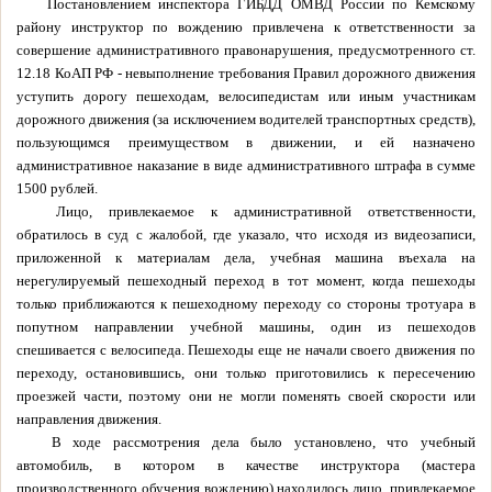
Постановлением инспектора ГИБДД ОМВД России по Кемскому
району инструктор по вождению привлечена к ответственности за
совершение административного правонарушения, предусмотренного ст.
12.18 КоАП РФ - невыполнение требования Правил дорожного движения
уступить дорогу пешеходам, велосипедистам или иным участникам
дорожного движения (за исключением водителей транспортных средств),
пользующимся преимуществом в движении, и ей назначено
административное наказание в виде административного штрафа в сумме
1500 рублей.
Лицо, привлекаемое к административной ответственности,
обратилось в суд с жалобой, где указало, что исходя из видеозаписи,
приложенной к материалам дела, учебная машина въехала на
нерегулируемый пешеходный переход в тот момент, когда пешеходы
только приближаются к пешеходному переходу со стороны тротуара в
попутном направлении учебной машины, один из пешеходов
спешивается с велосипеда. Пешеходы еще не начали своего движения по
переходу, остановившись, они только приготовились к пересечению
проезжей части, поэтому они не могли поменять своей скорости или
направления движения.
В ходе рассмотрения дела было установлено, что учебный
автомобиль, в котором в качестве инструктора (мастера
производственного обучения вождению) находилось лицо, привлекаемое