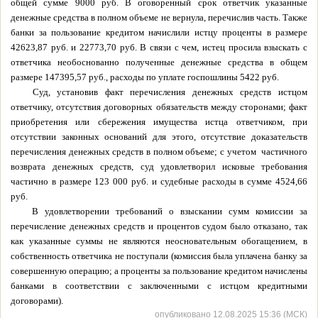
общей сумме 9000 руб. В оговоренный срок ответчик указанные
денежные средства в полном объеме не вернула, перечислив часть. Также
банки за пользование кредитом начислили истцу проценты в размере
42623,87 руб. и 22773,70 руб. В связи с чем, истец просила взыскать с
ответчика необоснованно полученные денежные средства в общем
размере 147395,57 руб., расходы по уплате госпошлины 5422 руб.
Суд, установив факт перечисления денежных средств истцом
ответчику, отсутствия договорных обязательств между сторонами; факт
приобретения или сбережения имущества истца ответчиком, при
отсутствии законных оснований для этого, отсутствие доказательств
перечисления денежных средств в полном объеме; с учетом частичного
возврата денежных средств, суд удовлетворил исковые требования
частично в размере 123 000 руб. и судебные расходы в сумме 4524,66
руб.
В удовлетворении требований о взыскании сумм комиссии за
перечисление денежных средств и процентов судом было отказано, так
как указанные суммы не являются неосновательным обогащением, в
собственность ответчика не поступали (комиссия была уплачена банку за
совершенную операцию; а проценты за пользование кредитом начислены
банками в соответствии с заключенными с истцом кредитными
договорами).
опубликовано 12.08.2025 15:36 (МСК)