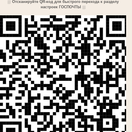
⛆
Отсканируйте QR-код для быстрого перехода к разделу
настроек ГОСПОЧТЫ
⛆