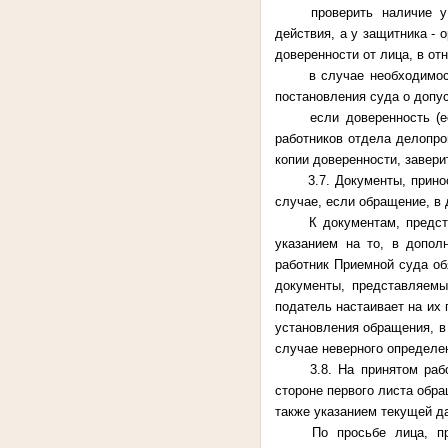
проверить наличие у
действия, а у защитника - 
доверенности от лица, в от
в случае необходимос
постановления суда о допус
если доверенность (
работников отдела делопро
копии доверенности, завер
3.7. Документы, прин
случае, если обращение, в 
К документам, предс
указанием на то, в допол
работник Приемной суда об
документы, представляемы
податель настаивает на их
установления обращения, в
случае неверного определе
3.8. На принятом ра
стороне первого листа обр
также указанием текущей д
По просьбе лица, п