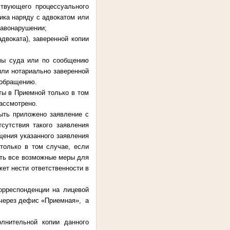
ствующего процессуального
ника наряду с адвокатом или
равонарушении;
двоката), заверенной копии
емы суда или по сообщению
или нотариально заверенной
 обращению.
ты в Приемной только в том
рассмотрено.
ыть приложено заявление с
сутствия такого заявления
щения указанного заявления
только в том случае, если
ять все возможные меры для
ет нести ответственности в
орреспонденции на лицевой
 через дефис «Приемная», а
лнительной копии данного