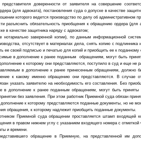
 представителя доверенности от заявителя на совершение соответ
ордера (для адвоката), постановления суда о допуске в качестве защит
ношении которого ведется производство по делу об административном п
ти разъяснить обязательность приобщения к обращению ордера (для а
ке в качестве защитника наряду с адвокатом;
ее нотариально заверенной копии), по данным информационной сист
изводства, отсутствует в материалах дела, снять копию с подлинника 
ить ее своей подписью и печатью для копий и приобщить ее к поданному
осимые в дополнение к ранее поданным обращениям, могут быть приня
дополнение к которому они представляются, поступило в суд и еще не 
тавляемым в дополнение к ранее принесенным обращениям, должно б
нение к какому именно обращению они представляются. В случае от
язан указать заявителю на необходимость его составления. Без приоб
е в дополнение к ранее поданным обращениям, могут быть приняты 
 принятии без заявления. При этом работник Приемной суда обязан прин
 дополнение к которому представляются поданные документы, но не мож
ния обращения, к которому надлежит приобщить поданные документы.
ботником Приемной суда обращении проставляется штамп входящей к
ащения в правом нижнем углу с указанием входящего номера с отметкой
аты и времени.
редставившего обращение в Приемную, на представленной им допо