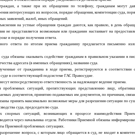
граждан, а также при их обращении по телефону, гражданам могут дав
ения интересующих их вопросов, порядке обращения, компетенции суда, пор
ных заявлений, жалоб, иных обращений.
ъяснения на устные обращения граждан даются, как правило, в день обращ
ния не представляется возможным или гражданин настаивает на предоставл
роке и порядке получения ответа.
ного ответа по итогам приема гражданину предлагается письменно изл
суда обязаны оказывать содействие гражданам в правильном указании в п
тчества адресата (в именных обращениях), названии суда.
лученные от гражданина в ходе приема, регистрируются в соответствии
 суде в соответствующей подсистеме ГАС Правосудие.
несут непосредственную ответственность за надлежащее ведение приема.
я проблемных ситуаций, препятствующих представлению лицу, обративш
аемых документов, принятию подаваемых им документов, по причинам, связа
язаны принять максимально возможные меры для разрешения ситуации по суще
зводства суда, председателю суда.
х спорных ситуаций, возникающих в процессе взаимодействия Прие
зводится через начальника отдела. Работники Приемной обязаны информироват
оты Приемной проблемных ситуациях.
 разрешение вопроса, с которым лицо обращается в суд, не входит в компет