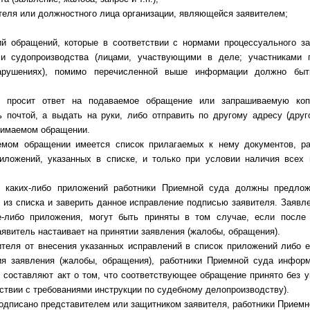
теля или должностного лица организации, являющейся заявителем;
ий обращений, которые в соответствии с нормами процессуального з
ми судопроизводства (лицами, участвующими в деле; участниками 
арушениях), помимо перечисленной выше информации должно быт
ь просит ответ на подаваемое обращение или запрашиваемую коп
ь почтой, а выдать на руки, либо отправить по другому адресу (друг
нимаемом обращении.
емом обращении имеется список прилагаемых к нему документов, р
риложений, указанных в списке, и только при условии наличия всех
я каких-либо приложений работники Приемной суда должны предлож
из списка и заверить данное исправление подписью заявителя. Заявле
е-либо приложения, могут быть приняты в том случае, если после
аявитель настаивает на принятии заявления (жалобы, обращения).
ителя от внесения указанных исправлений в список приложений либо 
ия заявления (жалобы, обращения), работники Приемной суда инфор
 составляют акт о том, что соответствующее обращение принято без 
тствии с требованиями инструкции по судебному делопроизводству).
подписано представителем или защитником заявителя, работники Приемн