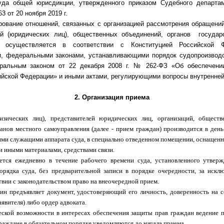
уда общей юрисдикции, утвержденного приказом Судебного департа
 от 20 ноября 2019 г.
рование отношений, связанных с организацией рассмотрения обращений
ий (юридических лиц), общественных объединений, органов государ
я осуществляется в соответствии с Конституцией Российской 
и, федеральными законами, устанавливающими порядок судопроизводс
еральным законом от 22 декабря 2008 г. № 262-ФЗ «Об обеспечени
ийской Федерации» и иными актами, регулирующими вопросы внутренней
2. Организация приема
зических лиц), представителей юридических лиц, организаций, обществ
ганов местного самоуправления (далее - прием граждан) производится в де
ми служащими аппарата суда, в специально отведенном помещении, оснаще
 иными материалами, средствами связи.
ется ежедневно в течение рабочего времени суда, установленного утвер
орядка суда, без предварительной записи в порядке очередности, за искл
вии с законодательством право на внеочередной прием.
ин предъявляет документ, удостоверяющий его личность, доверенность на 
аявителя) либо ордер адвоката.
еской возможности в интересах обеспечения защиты прав граждан ведение 
граждане в обязательном порядке уведомляются до начала приема.