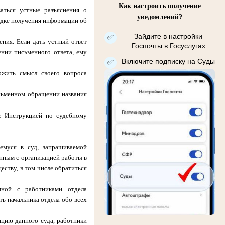
Как настроить получение
аться устные разъяснения о
уведомлений?
ядке получения информации об
Зайдите в настройки
✅
ения. Если дать устный ответ
Госпочты в Госуслугах
ении письменного ответа, ему
Включите подписку на Суды
✅
ожить смысл своего вопроса
исьменном обращении названия
 с Инструкцией по судебному
емуся в суд, запрашиваемой
нным с организацией работы в
ству, в том числе обратиться
мной с работниками отдела
ь начальника отдела обо всех
енцию данного суда, работники