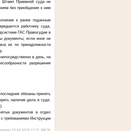
. Штамп Приемной суда не
ениям без приобщения к ним
олнение к ранее поданным
ередаются работнику суда,
одсистеме ГАС Правосудие в
ы документы, если иное не
дача их по принадлежности
у.
 непосредственно в день, на
есообразности разрешения
 последние обязаны принять
рить наличие дела в суде,
).
нятых документов в отдел
и с требованиями Инструкции
ковано 16.04.2026 17:31 (МСК)