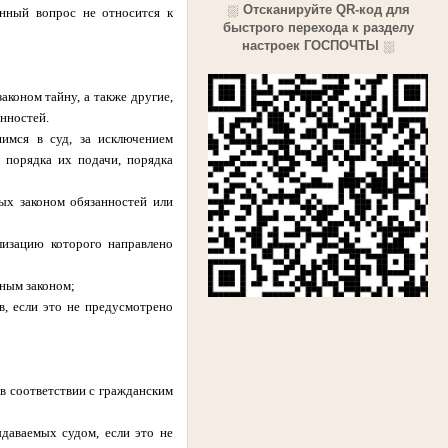
⛆
Отсканируйте QR-код для
анный вопрос не относится к
быстрого перехода к разделу
настроек ГОСПОЧТЫ
⛆
оном тайну, а также другие,
нностей.
имся в суд, за исключением
 порядка их подачи, порядка
ых законом обязанностей или
лизацию которого направлено
ьным законом;
в, если это не предусмотрено
 в соответствии с гражданским
даваемых судом, если это не