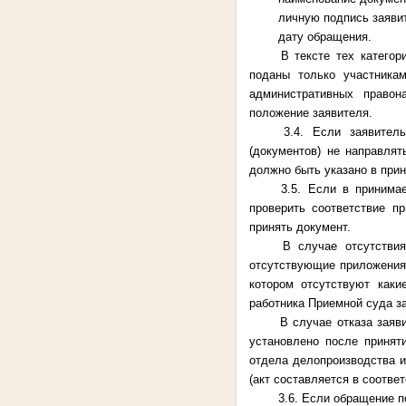
личную подпись заяви
дату обращения.
В тексте тех категор
поданы только участника
административных правон
положение заявителя.
3.4. Если заявител
(документов) не направлят
должно быть указано в при
3.5. Если в принима
проверить соответствие п
принять документ.
В случае отсутстви
отсутствующие приложения 
котором отсутствуют каки
работника Приемной суда з
В случае отказа заяв
установлено после принят
отдела делопроизводства и
(акт составляется в соотве
3.6. Если обращение 