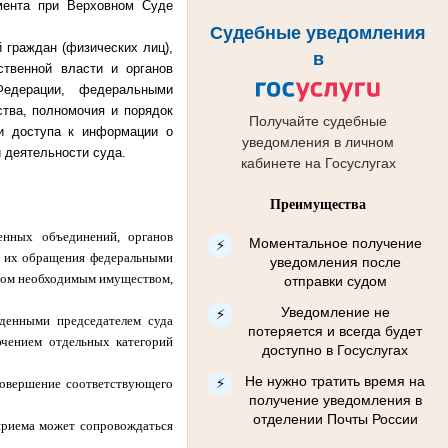
мента при Верховном Суде
Судебные уведомления
 граждан (физических лиц),
в
ственной власти и органов
Федерации, федеральными
тва, полномочия и порядок
Получайте судебные
и доступа к информации о
уведомления в личном
 деятельности суда.
кабинете на Госуслугах
Преимущества
енных объединений, органов
Моментальное получение
⚡
нь их обращения федеральными
уведомления после
нном необходимым имуществом,
отправки судом
Уведомление не
⚡
жденными председателем суда
потеряется и всегда будет
ючением отдельных категорий
доступно в Госуслугах
Не нужно тратить время на
⚡
совершение соответствующего
получение уведомления в
отделении Почты России
приема может сопровождаться