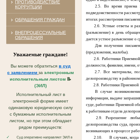
ПРОТИВОДЕЙСТВИЕ
2.5.
Во время приема 
КОРРУПЦИИ
подведомственности рассмотр
итогах рассмотрения письмен
ОБРАЩЕНИЯ ГРАЖДАН
2.6.
Устные ответы и раз
ВНЕПРОЦЕССУАЛЬНЫЕ
(разъяснение) в день обраще
ОБРАЩЕНИЯ
дается устное разъяснение о с
Для получения письмен
(предложения, жалобы).
Уважаемые граждане!
2.6.
Работники Приемной 
должности, фамилии, имени, о
Вы можете обратиться
в суд
2.7.
Все материалы, по
с
заявлением
за
электронным
делопроизводству в районном
исполнительным листом
📝
2.8.
Работники Приемной 
(ЭИЛ)
В случае возникновени
Исполнительный лист в
информации, выдаче запрашив
электронной форме имеет
суде, работники Приемной об
одинаковую юридическую силу
к работникам отдела делопрои
с бумажным исполнительным
2.9.
Разрешение любы
листом, но при этом обладает
делопроизводства суда, прои
рядом преимуществ:
возникающих в процессе раб
✓
2.10.
В случаях, когда
Суд оперативно направляет ЭИЛ в