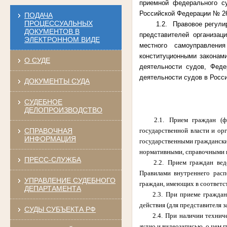
приемной федерального с
Российской Федерации № 263
ПОДАЧА
ПРОЦЕССУАЛЬНЫХ
1.2.
Правовое регули
ДОКУМЕНТОВ В
представителей организац
ЭЛЕКТРОННОМ ВИДЕ
местного самоуправлени
конституционными законам
О СУДЕ
деятельности судов, Фед
деятельности судов в Росс
ДОКУМЕНТЫ СУДА
СУДЕБНОЕ
ДЕЛОПРОИЗВОДСТВО
2.1.
Прием граждан (фи
СПРАВОЧНАЯ
государственной власти и ор
ИНФОРМАЦИЯ
государственными граждански
нормативными, справочными и
ПРЕСС-СЛУЖБА
2.2.
Прием граждан вед
Правилами внутреннего расп
УПРАВЛЕНИЕ СУДЕБНОГО
граждан, имеющих в соответст
ДЕПАРТАМЕНТА
2.3.
При приеме граждан
действия (для представителя з
СУДЫ СУБЪЕКТА РФ
2.4.
При наличии технич
аудио и видеозаписью, о чем 