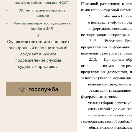
службу судебных приставов ФССП
Приемной разъясняют, в как
компетенции судебной систем
✓
ЭИЛ не потеряется в процессе
передачи
2.11.
Работники Прием
о номерах телефонов предс
✓
Минимальна вероятность допущения
информацию, составляющу
ошибок в ЭИЛ
не подлежащие распространен
⚡
2.12.
Работники При
Суд
самостоятельно
направит
предоставления информации 
электронный исполнительный
получения ответа или запраш
документ в нужное
2.13.
При приеме обр
подразделение службы
ограничение возможности реал
судебных приставов.
представления документов, 
заявление (жалоба, обращение
исполнения гражданином о
реализации гражданином 
федеральным законом;
уплаты сборов, оплаты ус
снятия копий с документо
обязательного заключения
законодательством Российско
обязательного использо