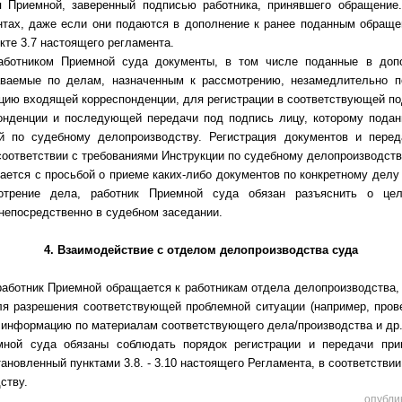
п Приемной, заверенный подписью работника, принявшего обращение
нтах, даже если они подаются в дополнение к ранее поданным обращ
нкте 3.7 настоящего регламента.
работником Приемной суда документы, в том числе поданные в доп
ваемые по делам, назначенным к рассмотрению, незамедлительно п
ацию входящей корреспонденции, для регистрации в соответствующей п
онденции и последующей передачи под подпись лицу, которому подан
й по судебному делопроизводству. Регистрация документов и пере
соответствии с требованиями Инструкции по судебному делопроизводств
ается с просьбой о приеме каких-либо документов по конкретному делу
отрение дела, работник Приемной суда обязан разъяснить о цел
непосредственно в судебном заседании.
4. Взаимодействие с отделом делопроизводства суда
 работник Приемной обращается к работникам отдела делопроизводства,
я разрешения соответствующей проблемной ситуации (например, прове
информацию по материалам соответствующего дела/производства и др.
емной суда обязаны соблюдать порядок регистрации и передачи при
ановленный пунктами 3.8. - 3.10 настоящего Регламента, в соответстви
ству.
опубли