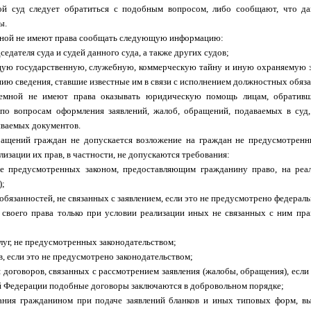
ой суд следует обратиться с подобным вопросом, либо сообщают, что д
ы.
ной не имеют права сообщать следующую информацию:
едателя суда и судей данного суда, а также других судов;
ю государственную, служебную, коммерческую тайну и иную охраняемую зак
ию сведения, ставшие известные им в связи с исполнением должностных обяза
емной не имеют права оказывать юридическую помощь лицам, обративш
по вопросам оформления заявлений, жалоб, обращений, подаваемых в суд,
иваемых документов.
ащений граждан не допускается возложение на граждан не предусмотренн
изации их прав, в частности, не допускаются требования:
не предусмотренных законом, предоставляющим гражданину право, на реа
);
бязанностей, не связанных с заявлением, если это не предусмотрено федерал
своего права только при условии реализации иных не связанных с ним пра
луг, не предусмотренных законодательством;
в, если это не предусмотрено законодательством;
 договоров, связанных с рассмотрением заявления (жалобы, обращения), если
й Федерации подобные договоры заключаются в добровольном порядке;
вания гражданином при подаче заявлений бланков и иных типовых форм, вы