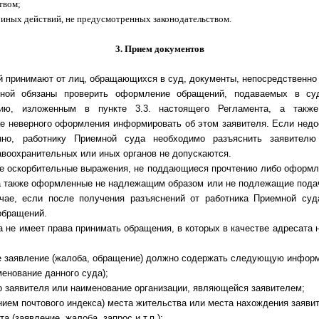
твом;
иных действий, не предусмотренных законодательством.
3. Прием документов
й принимают от лиц, обращающихся в суд, документы, непосредственно
мной обязаны проверить оформление обращений, подаваемых в су
ию, изложенным в пункте 3.3. настоящего Регламента, а также
ае неверного оформления информировать об этом заявителя. Если нед
нно, работнику Приемной суда необходимо разъяснить заявителю
авоохранительных или иных органов не допускаются.
 оскорбительные выражения, не поддающиеся прочтению либо оформле
 а также оформленные не надлежащим образом или не подлежащие подач
чае, если после получения разъяснений от работника Приемной суд
 обращений.
 не имеет права принимать обращения, в которых в качестве адресата 
е заявление (жалоба, обращение) должно содержать следующую инфор
менование данного суда);
о заявителя или наименование организации, являющейся заявителем;
нием почтового индекса) места жительства или места нахождения заяви
 (заявление, жалоба, запрос и т.п.);